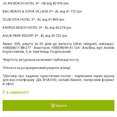
JO AN BEACH HOTEL 4* - HB від 40 976 грн.
BALI BEACH & SOFIA VILLAGE 3* - AL від 41 772 грн.
CLUB LYDA HOTEL 3* - AL від 41 869 грн.
KAVROS BEACH HOTEL 4* - AL від 44 274 грн.
AQUA PARK RESORT 4* - AL від 45 722 грн.
Аванс 30%, решта за 30 днів до вильоту (viber, telegram, watsapp):
+380(68)11-88-277 - Анастасія, +380(98)99-41-124 - Альбіна; вул. Князів
Коріатовичів, 5, м. Камʼянець-Подільський.
*Вартість актуальна на момент публікації посту.
*Оплата на розрахунковий рахунок агенції.
*Договір про надання туристичних послуг - підписання через зручну
для вас платформу: Дія, ВЧАСНО, онлайн банкінг, паперовий формат
в офісі.
Є в наявності
Купити