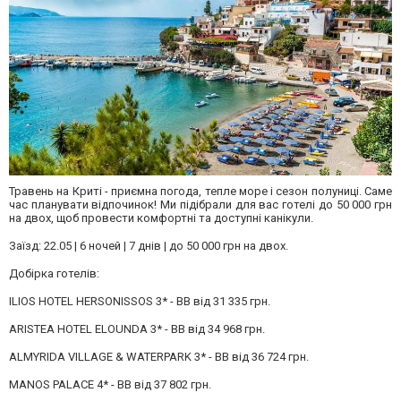
Травень на Криті - приємна погода, тепле море і сезон полуниці. Саме
час планувати відпочинок! Ми підібрали для вас готелі до 50 000 грн
на двох, щоб провести комфортні та доступні канікули.
Заїзд: 22.05 | 6 ночей | 7 днів | до 50 000 грн на двох.
Добірка готелів:
ILIOS HOTEL HERSONISSOS 3* - BB від 31 335 грн.
ARISTEA HOTEL ELOUNDA 3* - BB від 34 968 грн.
ALMYRIDA VILLAGE & WATERPARK 3* - BB від 36 724 грн.
MANOS PALACE 4* - BB від 37 802 грн.