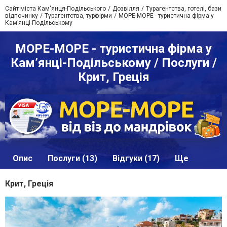
Сайт міста Кам'янця-Подільського
Дозвілля
Турагентства, готелі, бази
відпочинку
Турагентства, турфірми
МОРЕ-МОРЕ - туристична фірма у
Кам’янці-Подільському
МОРЕ-МОРЕ - туристична фірма у
Кам’янці-Подільському / Послуги /
Крит, Греція
Опис
Послуги (13)
Відгуки (17)
Ще
Крит, Греція