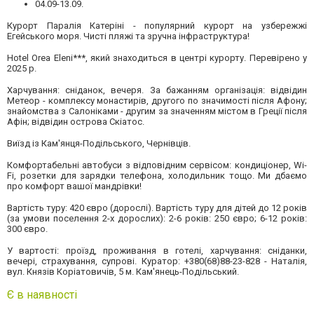
04.09-13.09.
Курорт Паралія Катеріні - популярний курорт на узбережжі
Егейського моря. Чисті пляжі та зручна інфраструктура!
Hotel Orea Eleni***, який знаходиться в центрі курорту. Перевірено у
2025 р.
Харчування: сніданок, вечеря. За бажанням організація: відвідин
Метеор - комплексу монастирів, другого по значимості після Афону;
знайомства з Салоніками - другим за значенням містом в Греції після
Афін; відвідин острова Скіатос.
Виїзд із Кам'янця-Подільського, Чернівців.
Комфортабельні автобуси з відповідним сервісом: кондиціонер, Wі-
Fi, розетки для зарядки телефона, холодильник тощо. Ми дбаємо
про комфорт вашої мандрівки!
Вартість туру: 420 євро (дорослі). Вартість туру для дітей до 12 років
(за умови поселення 2-х дорослих): 2-6 років: 250 євро; 6-12 років:
300 євро.
У вартості: проїзд, проживання в готелі, харчування: сніданки,
вечері, страхування, супрові. Куратор: +380(68)88-23-828 - Наталія,
вул. Князів Коріатовичів, 5 м. Кам'янець-Подільський.
Є в наявності