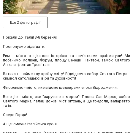
Ще 2 фотографії
Поїхали до Італії! 3-8 березня!
Пропонуємо відвідати:
Рим - місто з цікавою історією та пам'ятками архітектури! Ми
побачимо Колізей, Форум, площу Венеції, Пантеон, замок Святого
Ангела, фонтан Треві та ін..
Ватикан - найменшу країну світу! Відвідаємо собор Святого Петра -
символ католицької віри та духовності!
Флоренцію - місто, яке відоме шедеврами епохи Відродження!
Венецію - місто, яке "заручене з морем"! Площа Сан Марко, собор
Святого Марка, палац дожів, міст зітхань, а ще гондоли, вапаретто
та ін.
Озеро Гарда!
А ще: смачна італійська кухня!