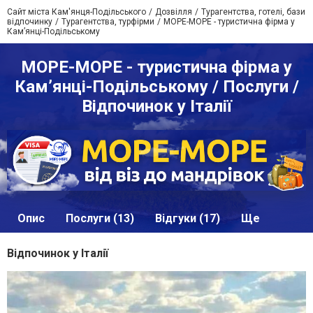
Сайт міста Кам'янця-Подільського
Дозвілля
Турагентства, готелі, бази
відпочинку
Турагентства, турфірми
МОРЕ-МОРЕ - туристична фірма у
Кам’янці-Подільському
МОРЕ-МОРЕ - туристична фірма у
Кам’янці-Подільському / Послуги /
Відпочинок у Італії
Опис
Послуги (13)
Відгуки (17)
Ще
Відпочинок у Італії