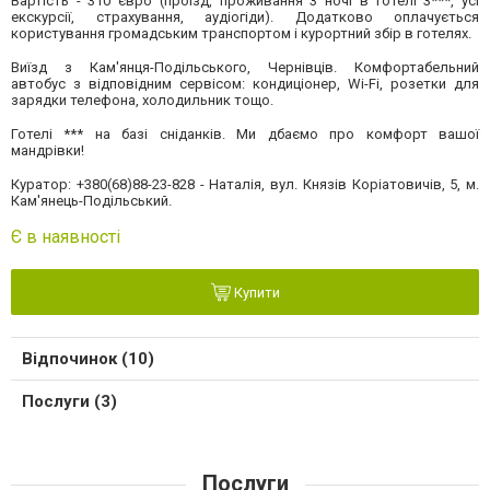
Вартість - 310 євро (проїзд, проживання 3 ночі в готелі 3***, усі
екскурсії, страхування, аудіогіди). Додатково оплачується
користування громадським транспортом і курортний збір в готелях.
Виїзд з Кам'янця-Подільського, Чернівців. Комфортабельний
автобус з відповідним сервісом: кондиціонер, Wі-Fi, розетки для
зарядки телефона, холодильник тощо.
Готелі *** на базі сніданків. Ми дбаємо про комфорт вашої
мандрівки!
Куратор: +380(68)88-23-828 - Наталія, вул. Князів Коріатовичів, 5, м.
Кам'янець-Подільський.
Є в наявності
Купити
Відпочинок (10)
Послуги (3)
Послуги