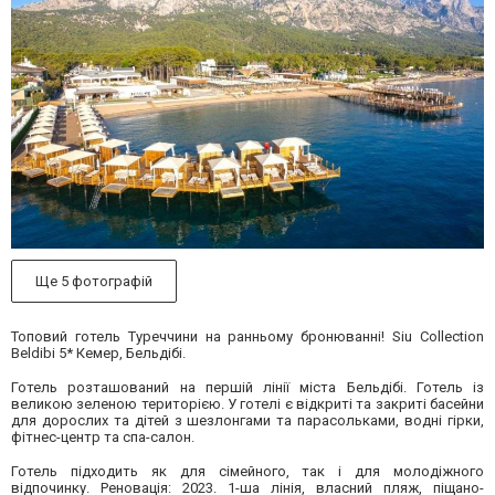
Ще 5 фотографій
Топовий готель Туреччини на ранньому бронюванні! Siu Collection
Beldibi 5* Кемер, Бельдібі.
Готель розташований на першій лінії міста Бельдібі. Готель із
великою зеленою територією. У готелі є відкриті та закриті басейни
для дорослих та дітей з шезлонгами та парасольками, водні гірки,
фітнес-центр та спа-салон.
Готель підходить як для сімейного, так і для молодіжного
відпочинку. Реновація: 2023. 1-ша лінія, власний пляж, піщано-