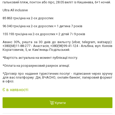
гальковий пляж, понтон або пірс, 28.05 виліт із Кишенева, 6+1 ночей.
Ultra All inclusive
85 863 грн/ціна на 2-ох дорослих
96 340 грн/ціна на 2-ох дорослих + 1 дитина 7 років
155 193 грн/ціна на 2-ох дорослих + 2 дітей 7 і 9 років
Аванс 30%, решта за 30 днів до вильоту (viber, telegram, watsapp):
+380(68)11-88-277 - Анастасія, +380(98)99-41-124 - Альбіна; вул. Князів
Коріатовичів, 5, м. Камʼянець-Подільський.
*Вартість актуальна на момент публікації посту.
*Оплата на розрахунковий рахунок агенції.
*Договір про надання туристичних послуг - підписання через зручну
для вас платформу: Дія, ВЧАСНО, онлайн банкінг, паперовий формат
в офісі.
Є в наявності
Купити