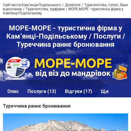
Сайт міста Кам'янця-Подільського
Дозвілля
Турагентства, готелі, бази
відпочинку
Турагентства, турфірми
МОРЕ-МОРЕ - туристична фірма у
Кам’янці-Подільському
МОРЕ-МОРЕ - туристична фірма у
Кам’янці-Подільському / Послуги /
Туреччина раннє бронювання
Опис
Послуги (13)
Відгуки (17)
Ще
Туреччина раннє бронювання