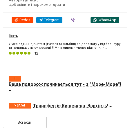
Авторизуйтесь
,
щоб оцінити і порекомендувати
Reddit
Telegram
Viber
WhatsApp
Гость
Дуже вдячні дівчатам (Наталії та Альбіні) за допомогу у підборі туру
та подальшому супроводі !! Ми з сином чудово відпочили...
12
!
Ваша подорож починається тут - з "Море-Море"!
Трансфер із Кишенева. Вартість!
УВАГА!
Всі акції