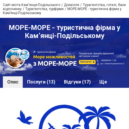
Сайт міста Кам'янця-Подільського
Дозвілля
Турагентства, готелі, бази
відпочинку
Турагентства, турфірми
МОРЕ-МОРЕ - туристична фірма у
Кам’янці-Подільському
МОРЕ-МОРЕ - туристична фірма у
Кам’янці-Подільському
Опис
Послуги (13)
Відгуки (17)
Ще