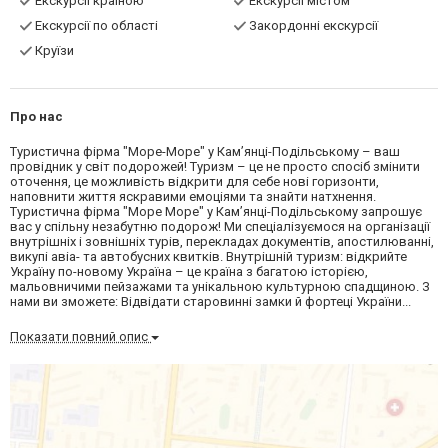
Екскурсії країною
Екскурсії містом
Екскурсії по області
Закордонні екскурсії
Круїзи
Про нас
Туристична фірма "Море-Море" у Кам’янці-Подільському – ваш
провідник у світ подорожей! Туризм – це не просто спосіб змінити
оточення, це можливість відкрити для себе нові горизонти,
наповнити життя яскравими емоціями та знайти натхнення.
Туристична фірма "Море Море" у Кам’янці-Подільському запрошує
вас у спільну незабутню подорож! Ми спеціалізуємося на організації
внутрішніх і зовнішніх турів, перекладах документів, апостилюванні,
викупі авіа- та автобусних квитків. Внутрішній туризм: відкрийте
Україну по-новому Україна – це країна з багатою історією,
мальовничими пейзажами та унікальною культурною спадщиною. З
нами ви зможете: Відвідати старовинні замки й фортеці України...
Показати повний опис