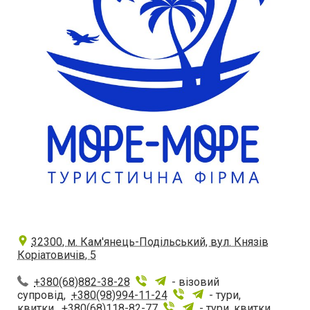
32300, м. Кам'янець-Подільський, вул. Князів
Коріатовичів, 5
+380(68)882-38-28
- візовий
супровід,
+380(98)994-11-24
- тури,
квитки,
+380(68)118-82-77
- тури, квитки