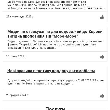
Море-Море продовжує розширювати спектр послуг для
мандрівників і пропонує професійне оформлення віз до
найпопулярніших азійських країн. Компанія допомагає отримати візи...
23 листопада 2025 р.
Медичне страхування для подорожей до Європи:
вигідна пропозиція від "Море-Море"
Подорожувати до Європи стає ще безпечніше разом із туристичною
фірмою "Море-Море"! Ми пропонуємо вигідні умови медичного
страхування для туристів. Тарифи...
13 січня 2025 р.
Нові правила перетину кордону автомобілем
До уваги водіїв! Нові правила перетину кордону з 01.01.2025. З 1 січня
купити поліс Зелена карта для авто на кордоні...
29 грудня 2024 р.
Послуги