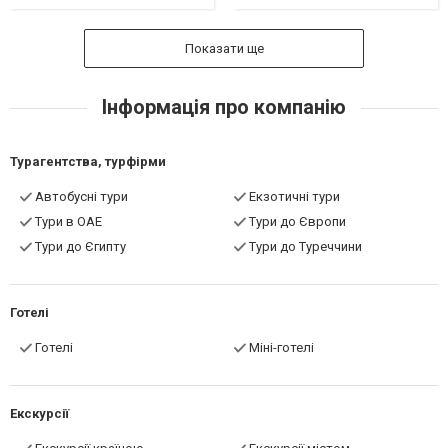
Показати ще
Інформація про компанію
Турагентства, турфірми
Автобусні тури
Екзотичні тури
Тури в ОАЕ
Тури до Європи
Тури до Єгипту
Тури до Туреччини
Готелі
Готелі
Міні-готелі
Екскурсії