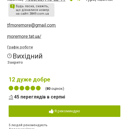
Будь ласка, скажіть,
що дізналися номер
на сайті 3849.com.ua
tfmoremore@gmail.com
moremore.tat.ua/
Графік роботи
Вихідний
Закрито
12
дуже добре
(
80
оцінок)
45 переглядів в серпні
Я рекомендую
5 людей рекомендують